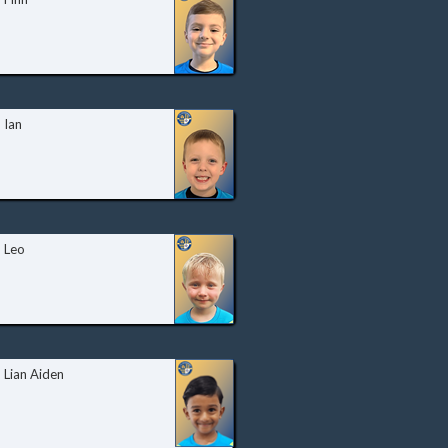
Ian
Leo
Lian Aiden