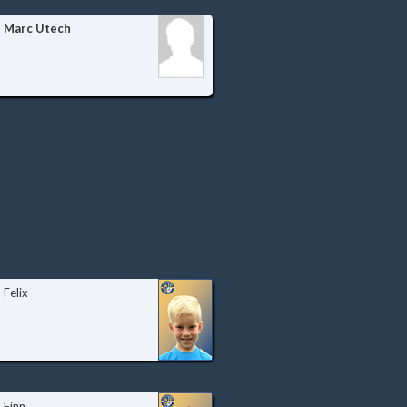
Marc Utech
Felix
Finn