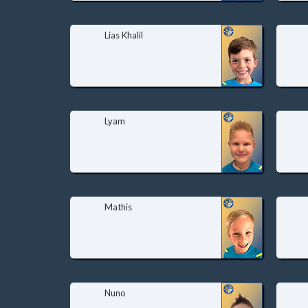
Lias Khalil
Lyam
Mathis
Nuno